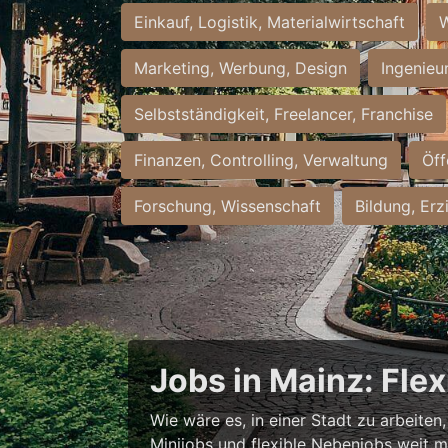
Einkauf, Logistik, Materialwirtschaft
W
Marketing, Werbung, Design
Ingenieu
Selbstständigkeit, Freelancer, Franchise
Finanzen, Controlling, Verwaltung
Öff
Forschung, Wissenschaft
Bildung, Erz
Jobs in Mainz: Fle
Wie wäre es, in einer Stadt zu arbeiten
Minijobs und flexible Nebenjobs weit me