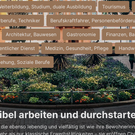
eiterbildung, Studium, duale Ausbildung
Tourismus
rberufe, Techniker
Berufskraftfahrer, Personenbeförder
Architektur, Bauwesen
Gastronomie
Finanzen, Ba
entlicher Dienst
Medizin, Gesundheit, Pflege
Handwe
iehung, Soziale Berufe
xibel arbeiten und durchstart
, die ebenso lebendig und vielfältig ist wie ihre Bewohneri
hr als nur klassische Erwerbstätigkeiten – sie eröffnen Ch