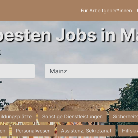
Für Arbeitgeber*innen
besten Jobs in M
Ort, Stadt
ildungsplätze
Sonstige Dienstleistungen
Sicherheit
ten
Personalwesen
Assistenz, Sekretariat
Hilfsk