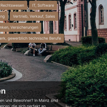
Rechtswesen
IT, Software
ung
Vertrieb, Verkauf, Sales
nken, Versicherungen
rk, gewerblich technische Berufe
en
nnen und Bewohner? In Mainz sind
ancen, die sich perfekt an