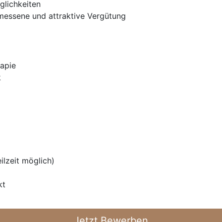
glichkeiten
messene und attraktive Vergütung
rapie
k
eilzeit möglich)
kt
Jetzt Bewerben