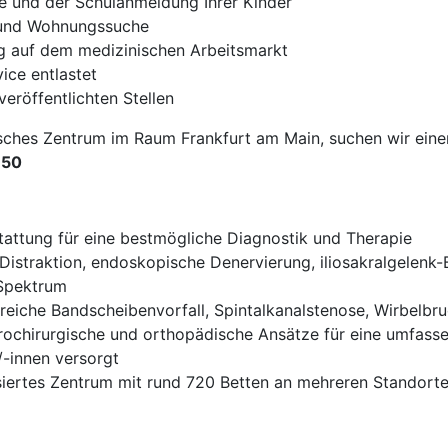
e und der Schulanmeldung Ihrer Kinder
- und Wohnungssuche
ng auf dem medizinischen Arbeitsmarkt
ce entlastet
veröffentlichten Stellen
sches Zentrum im Raum Frankfurt am Main, suchen wir eine
150
attung für eine bestmögliche Diagnostik und Therapie
 Distraktion, endoskopische Denervierung, iliosakralgelen
Spektrum
eiche Bandscheibenvorfall, Spintalkanalstenose, Wirbelbru
rochirurgische und orthopädische Ansätze für eine umfas
/-innen versorgt
isiertes Zentrum mit rund 720 Betten an mehreren Standort