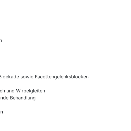
n
k-Blockade sowie Facettengelenksblocken
ch und Wirbelgleiten
sende Behandlung
en