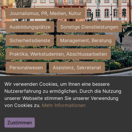
Journalismus, PR, Medien, Kultur
Ausbildungsplätze
Sonstige Dienstleistungen
Sicherheitsdienste
Management, Beratung
Praktika, Werkstudenten, Abschlussarbeiten
Personalwesen
Assistenz, Sekretariat
Hilfskräfte, Aushilfs- und Nebenjobs
Wir verwenden Cookies, um Ihnen eine bessere
Nutzererfahrung zu ermöglichen. Durch die Nutzung
Einkauf, Logistik, Materialwirtschaft
unserer Webseite stimmen Sie unserer Verwendung
von Cookies zu.
Mehr Informationen
Weiterbildung, Studium, duale Ausbildung
Tourismus
Rechtswesen
IT, Software
Zustimmen