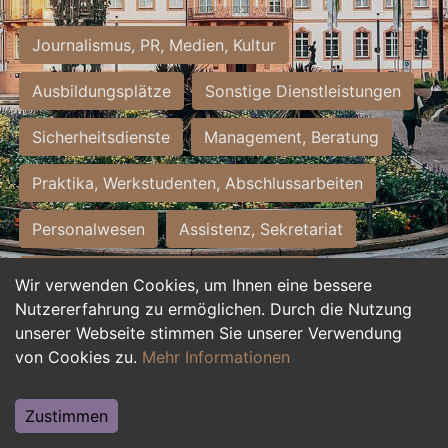
Journalismus, PR, Medien, Kultur
Ausbildungsplätze
Sonstige Dienstleistungen
Sicherheitsdienste
Management, Beratung
Praktika, Werkstudenten, Abschlussarbeiten
Personalwesen
Assistenz, Sekretariat
Hilfskräfte, Aushilfs- und Nebenjobs
Wir verwenden Cookies, um Ihnen eine bessere
Nutzererfahrung zu ermöglichen. Durch die Nutzung
Einkauf, Logistik, Materialwirtschaft
unserer Webseite stimmen Sie unserer Verwendung
von Cookies zu.
Mehr Informationen
Weiterbildung, Studium, duale Ausbildung
Tourismus
Rechtswesen
IT, Software
Zustimmen