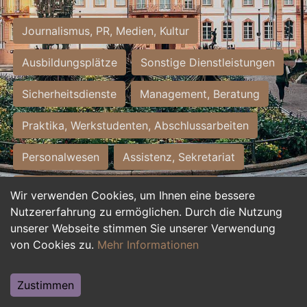
Journalismus, PR, Medien, Kultur
Ausbildungsplätze
Sonstige Dienstleistungen
Sicherheitsdienste
Management, Beratung
Praktika, Werkstudenten, Abschlussarbeiten
Personalwesen
Assistenz, Sekretariat
Hilfskräfte, Aushilfs- und Nebenjobs
Wir verwenden Cookies, um Ihnen eine bessere
Nutzererfahrung zu ermöglichen. Durch die Nutzung
Einkauf, Logistik, Materialwirtschaft
unserer Webseite stimmen Sie unserer Verwendung
von Cookies zu.
Mehr Informationen
Weiterbildung, Studium, duale Ausbildung
Tourismus
Rechtswesen
IT, Software
Zustimmen