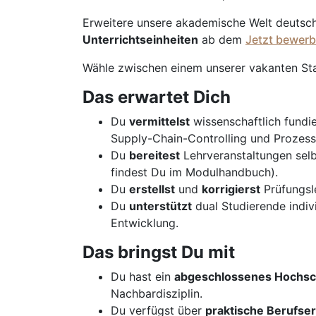
Erweitere unsere akademische Welt deutsc
Unterrichtseinheiten
ab dem
Jetzt bewerb
Wähle zwischen einem unserer vakanten St
Das erwartet Dich
Du
vermittelst
wissenschaftlich fundie
Supply-Chain-Controlling und Proze
Du
bereitest
Lehrveranstaltungen sel
findest Du im Modulhandbuch).
Du
erstellst
und
korrigierst
Prüfungsle
Du
unterstützt
dual Studierende indivi
Entwicklung.
Das bringst Du mit
Du hast ein
abgeschlossenes Hochsc
Nachbardisziplin.
Du verfügst über
praktische Berufse