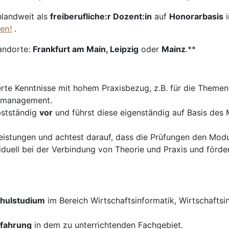
hlandweit als
freiberufliche:r Dozent:in
auf
Honorarbasis
en!
.
andorte:
Frankfurt am Main, Leipzig
oder
Mainz
.**
rte Kenntnisse mit hohem Praxisbezug, z.B. für die Themen 
ssmanagement.
bstständig
vor
und führst diese eigenständig auf Basis des
istungen und achtest darauf, dass die Prüfungen den Modul
duell bei der Verbindung von Theorie und Praxis und förder
hulstudium
im Bereich Wirtschaftsinformatik, Wirtschafts
rfahrung
in dem zu unterrichtenden Fachgebiet.