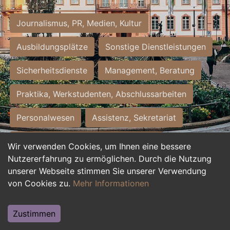
Journalismus, PR, Medien, Kultur
Ausbildungsplätze
Sonstige Dienstleistungen
Sicherheitsdienste
Management, Beratung
Praktika, Werkstudenten, Abschlussarbeiten
Personalwesen
Assistenz, Sekretariat
Hilfskräfte, Aushilfs- und Nebenjobs
Wir verwenden Cookies, um Ihnen eine bessere
Nutzererfahrung zu ermöglichen. Durch die Nutzung
Einkauf, Logistik, Materialwirtschaft
unserer Webseite stimmen Sie unserer Verwendung
von Cookies zu.
Mehr Informationen
Weiterbildung, Studium, duale Ausbildung
Tourismus
Rechtswesen
IT, Software
Zustimmen