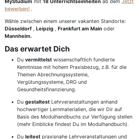
MyStudium
mit
18 Unterrichtseinheiten
ab dem
Jetzt
bewerben!
.
Wähle zwischen einem unserer vakanten Standorte:
Düsseldorf
,
Leipzig
,
Frankfurt am Main
oder
Mannheim.
Das erwartet Dich
Du
vermittelst
wissenschaftlich fundierte
Kenntnisse mit hohem Praxisbezug, z.B. für die
Themen Abrechnungssysteme,
Vergütungssysteme, DRG und
Gesundheitsfinanzierung.
Du
gestaltest
Lehrveranstaltungen anhand
hochwertiger Lernmaterialien, die wir Dir auf
Basis des Modulhandbuchs zur Verfügung stellen
(mehr Einblicke findest Du im Modulhandbuch).
Du
leitest
praxisnahe Lehrveranstaltungen und