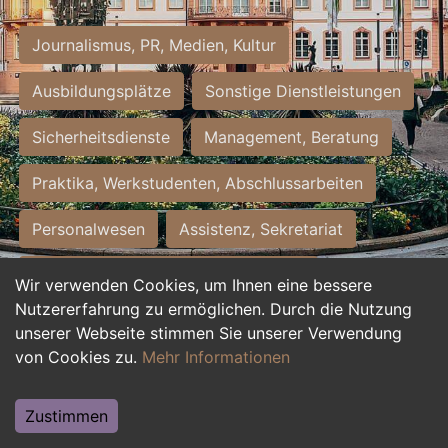
Journalismus, PR, Medien, Kultur
Ausbildungsplätze
Sonstige Dienstleistungen
Sicherheitsdienste
Management, Beratung
Praktika, Werkstudenten, Abschlussarbeiten
Personalwesen
Assistenz, Sekretariat
Hilfskräfte, Aushilfs- und Nebenjobs
Wir verwenden Cookies, um Ihnen eine bessere
Nutzererfahrung zu ermöglichen. Durch die Nutzung
Einkauf, Logistik, Materialwirtschaft
unserer Webseite stimmen Sie unserer Verwendung
von Cookies zu.
Mehr Informationen
Weiterbildung, Studium, duale Ausbildung
Tourismus
Rechtswesen
IT, Software
Zustimmen