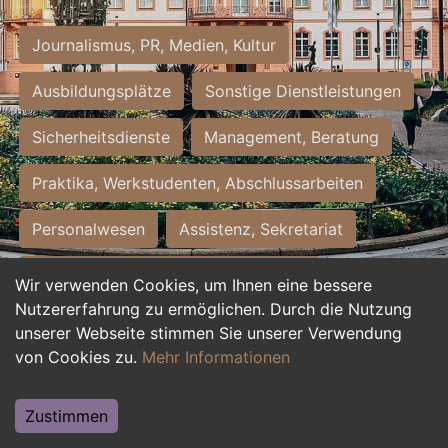
Journalismus, PR, Medien, Kultur
Ausbildungsplätze
Sonstige Dienstleistungen
Sicherheitsdienste
Management, Beratung
Praktika, Werkstudenten, Abschlussarbeiten
Personalwesen
Assistenz, Sekretariat
Hilfskräfte, Aushilfs- und Nebenjobs
Wir verwenden Cookies, um Ihnen eine bessere
Nutzererfahrung zu ermöglichen. Durch die Nutzung
Einkauf, Logistik, Materialwirtschaft
unserer Webseite stimmen Sie unserer Verwendung
von Cookies zu.
Mehr Informationen
Weiterbildung, Studium, duale Ausbildung
Tourismus
Rechtswesen
IT, Software
Zustimmen