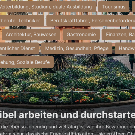
eiterbildung, Studium, duale Ausbildung
Tourismus
rberufe, Techniker
Berufskraftfahrer, Personenbeförder
Architektur, Bauwesen
Gastronomie
Finanzen, Ba
entlicher Dienst
Medizin, Gesundheit, Pflege
Handwe
iehung, Soziale Berufe
xibel arbeiten und durchstart
, die ebenso lebendig und vielfältig ist wie ihre Bewohneri
hr als nur klassische Erwerbstätigkeiten – sie eröffnen Ch