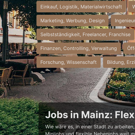
Einkauf, Logistik, Materialwirtschaft
W
Marketing, Werbung, Design
Ingenieu
Selbstständigkeit, Freelancer, Franchise
Finanzen, Controlling, Verwaltung
Öff
Forschung, Wissenschaft
Bildung, Erz
Jobs in Mainz: Fle
Wie wäre es, in einer Stadt zu arbeiten
Minijobs und flexible Nebenjobs weit me