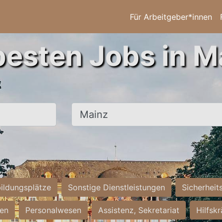
Für Arbeitgeber*innen
besten Jobs in M
Ort, Stadt
ildungsplätze
Sonstige Dienstleistungen
Sicherheit
ten
Personalwesen
Assistenz, Sekretariat
Hilfsk