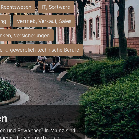
Rechtswesen
IT, Software
ung
Vertrieb, Verkauf, Sales
nken, Versicherungen
rk, gewerblich technische Berufe
en
nnen und Bewohner? In Mainz sind
ancen, die sich perfekt an