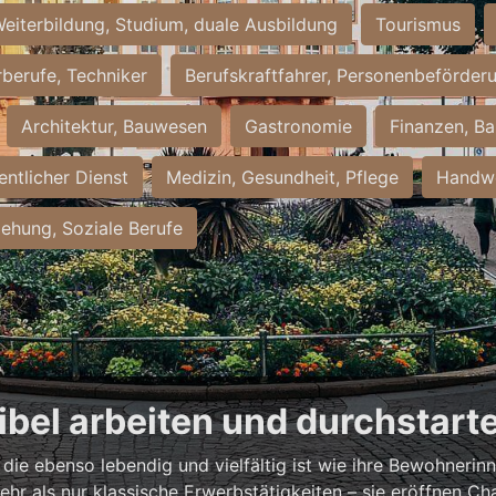
eiterbildung, Studium, duale Ausbildung
Tourismus
rberufe, Techniker
Berufskraftfahrer, Personenbeförder
Architektur, Bauwesen
Gastronomie
Finanzen, Ba
entlicher Dienst
Medizin, Gesundheit, Pflege
Handwe
iehung, Soziale Berufe
xibel arbeiten und durchstart
, die ebenso lebendig und vielfältig ist wie ihre Bewohneri
hr als nur klassische Erwerbstätigkeiten – sie eröffnen Ch