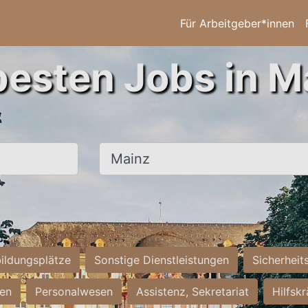
Für Arbeitgeber*innen
besten Jobs in M
Ort, Stadt
ildungsplätze
Sonstige Dienstleistungen
Sicherheit
ten
Personalwesen
Assistenz, Sekretariat
Hilfsk