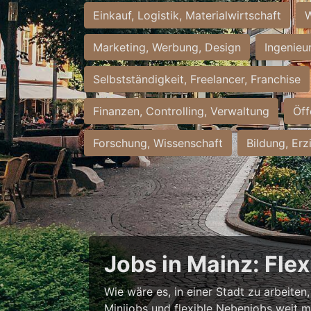
Einkauf, Logistik, Materialwirtschaft
W
Marketing, Werbung, Design
Ingenieu
Selbstständigkeit, Freelancer, Franchise
Finanzen, Controlling, Verwaltung
Öff
Forschung, Wissenschaft
Bildung, Erz
Jobs in Mainz: Fle
Wie wäre es, in einer Stadt zu arbeiten
Minijobs und flexible Nebenjobs weit me