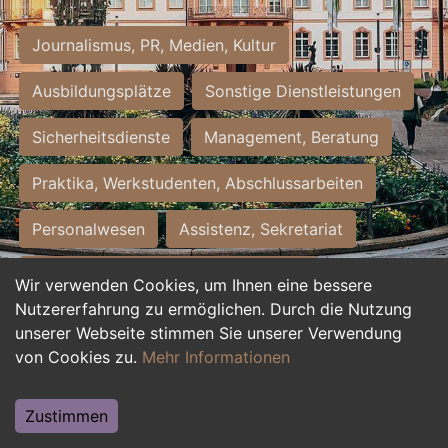
Journalismus, PR, Medien, Kultur
Ausbildungsplätze
Sonstige Dienstleistungen
Sicherheitsdienste
Management, Beratung
Praktika, Werkstudenten, Abschlussarbeiten
Personalwesen
Assistenz, Sekretariat
Hilfskräfte, Aushilfs- und Nebenjobs
Wir verwenden Cookies, um Ihnen eine bessere
Nutzererfahrung zu ermöglichen. Durch die Nutzung
Einkauf, Logistik, Materialwirtschaft
unserer Webseite stimmen Sie unserer Verwendung
von Cookies zu.
Mehr Informationen
Weiterbildung, Studium, duale Ausbildung
Tourismus
Rechtswesen
IT, Software
Zustimmen