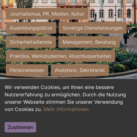
Journalismus, PR, Medien, Kultur
Ausbildungsplätze
Sonstige Dienstleistungen
Sicherheitsdienste
Management, Beratung
Praktika, Werkstudenten, Abschlussarbeiten
Personalwesen
Assistenz, Sekretariat
Hilfskräfte, Aushilfs- und Nebenjobs
Wir verwenden Cookies, um Ihnen eine bessere
Nutzererfahrung zu ermöglichen. Durch die Nutzung
Einkauf, Logistik, Materialwirtschaft
unserer Webseite stimmen Sie unserer Verwendung
von Cookies zu.
Mehr Informationen
Weiterbildung, Studium, duale Ausbildung
Tourismus
Rechtswesen
IT, Software
Zustimmen