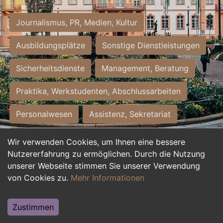
Journalismus, PR, Medien, Kultur
Ausbildungsplätze
Sonstige Dienstleistungen
Sicherheitsdienste
Management, Beratung
Praktika, Werkstudenten, Abschlussarbeiten
Personalwesen
Assistenz, Sekretariat
Hilfskräfte, Aushilfs- und Nebenjobs
Wir verwenden Cookies, um Ihnen eine bessere
Nutzererfahrung zu ermöglichen. Durch die Nutzung
Einkauf, Logistik, Materialwirtschaft
unserer Webseite stimmen Sie unserer Verwendung
von Cookies zu.
Mehr Informationen
Weiterbildung, Studium, duale Ausbildung
Tourismus
Rechtswesen
IT, Software
Zustimmen