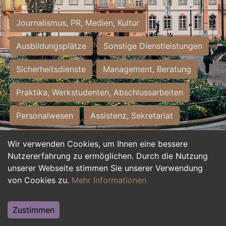
Journalismus, PR, Medien, Kultur
Ausbildungsplätze
Sonstige Dienstleistungen
Sicherheitsdienste
Management, Beratung
Praktika, Werkstudenten, Abschlussarbeiten
Personalwesen
Assistenz, Sekretariat
Hilfskräfte, Aushilfs- und Nebenjobs
Wir verwenden Cookies, um Ihnen eine bessere
Nutzererfahrung zu ermöglichen. Durch die Nutzung
Einkauf, Logistik, Materialwirtschaft
unserer Webseite stimmen Sie unserer Verwendung
von Cookies zu.
Mehr Informationen
Weiterbildung, Studium, duale Ausbildung
Tourismus
Rechtswesen
IT, Software
Zustimmen