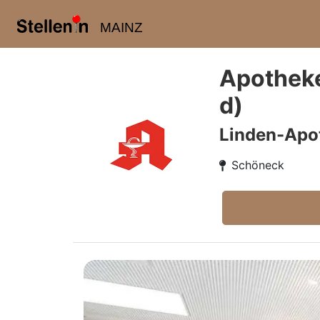
MAINZ
Apotheke
d)
Linden-Apo
Schöneck